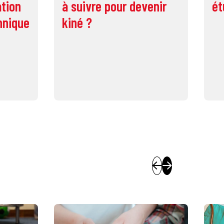
ation
à suivre pour devenir
ét
hnique
kiné ?