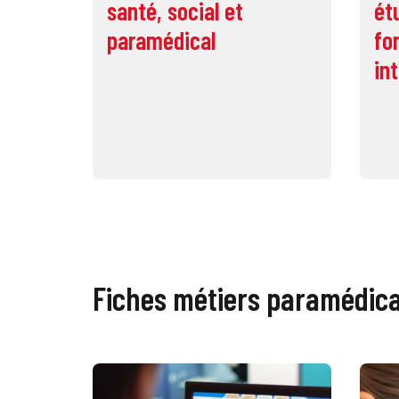
santé, social et
ét
paramédical
fo
in
Fiches métiers paramédica