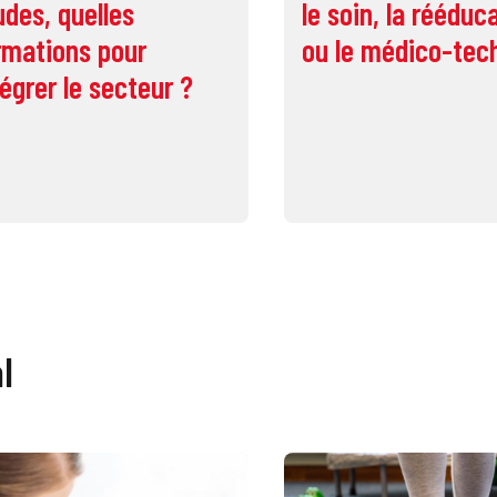
udes, quelles
le soin, la rééduc
rmations pour
ou le médico-tec
tégrer le secteur ?
l