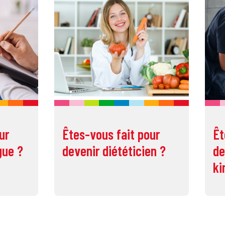
ur
Êtes-vous fait pour
Êt
gue ?
devenir diététicien ?
de
ki