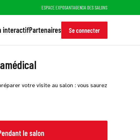
ESPACE EXPOSANT
AGENDA DES SALONS
 interactif
Partenaires
Se connecter
ramédical
réparer votre visite au salon : vous saurez
Pendant le salon