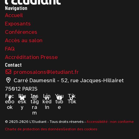
Navigation
Accueil
Exposants
Conférences
Accès au salon
FAQ
Accréditation Presse
Contact
promosalons@letudiant.fr
Carré Daumesnil - 52, rue Jacques-Hillairet
75012 PARIS
Fac
Blu
Ins
Lin
You
Tik
ebo
esk
tag
ked
tub
Tok
ok
y
ra
in
e
m
© 2025-2026 L'Etudiant - Tous droits réservés -
Accessibilité : non conforme
Charte de protection des données
Gestion des cookies